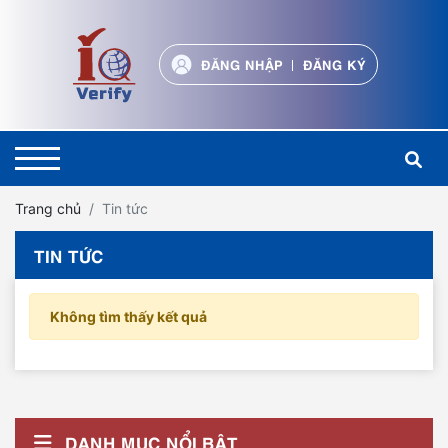
ĐĂNG NHẬP
ĐĂNG KÝ
Trang chủ
Tin tức
TIN TỨC
Không tìm thấy kết quả
DANH MỤC NỔI BẬT