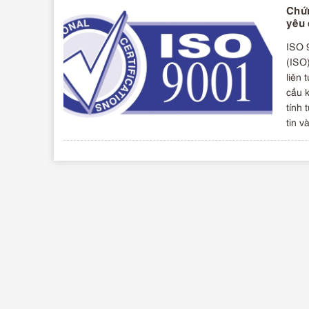
Chứn
yêu 
ISO 
(ISO)
liên
cầu 
tính 
tin v