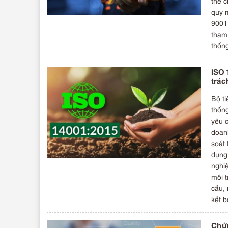
thế 
quy 
9001 
tham 
thốn
ISO 
trác
Bộ ti
thống
yêu 
doan
soát 
dụng
nghiệ
môi t
cầu,
kết b
Chứn