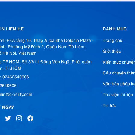
IN LIÊN HỆ
DANH MỤC
ính: P4A tầng 10, Tháp A tòa nhà Dolphin Plaza -
Trang chủ
ình, Phường Mỹ Đình 2, Quận Nam Từ Liêm,
Giới thiệu
 Hà Nội, Việt Nam
g TP.HCM: Số 33/11 Đặng Văn Ngữ, P10, quận
Kiến thức chuyển
n, TP.HCM
Câu chuyện thà
i: 02462540606
Văn bản pháp lu
62540606
min@iq-verify.com
Thư viện tài liệu
Tin tức
T NGAY