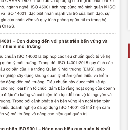
cho OHSAS 18001 trước đó và áp dụng cho mọi tổ chức bất kể
mô, ngành nghề. ISO 45001 tích hợp cùng mô hình quản lý ISO
và ISO 14001, đặc biệt nhấn mạnh vai trò của lãnh đạo, sự
gia của nhân viên và quy trình phòng ngừa rủi ro trong hệ
g OH&S.
14001 – Con đường đến với phát triển bền vững và
h nhiệm môi trường
êu chuẩn ISO 14000 là tập hợp các tiêu chuẩn quốc tế về hệ
 quản lý môi trường. Trong đó, ISO 14001:2015 quy định các
cầu cơ bản của Hệ thống Quản lý Môi trường (EMS), giúp
h nghiệp xây dựng khung quản lý nhằm giảm thiểu và kiểm
tác động đến môi trường. Tiêu chuẩn này được thiết kế áp
 cho mọi loại hình tổ chức, đảm bảo rằng hoạt động của doanh
p được đo lường và cải thiện liên tục để bảo vệ tài nguyên và
rường. Trong bối cảnh phát triển bền vững lên ngôi trên toàn
 nhiều doanh nghiệp đã áp dụng ISO 14001 để thể hiện cam
ảo vệ môi trường và nâng cao hiệu quả quản trị.
g nhận ISO 9001 – Nâng cao hiệu quả quản lý chất