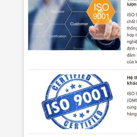
lượ
ISO 9
chất
thống
hợp 
nghi
định
đảm 
của 
Hệ t
khác
ISO 9
(QMS
cung
hàng