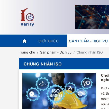
GIỚI THIỆU
SẢN PHẨM - DỊCH VỤ
Trang chủ
Sản phẩm - Dịch vụ
Chứng nhận ISO
CHỨNG NHẬN ISO
Chứn
ngh
ISO 4
và S
môi t
nơi l